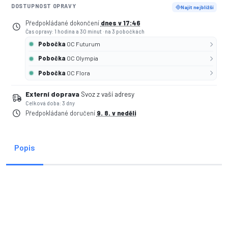
DOSTUPNOST OPRAVY
Najít nejbližší
Předpokládané dokončení
dnes v 17:46
Čas opravy: 1 hodina a 30 minut
·
na 3 pobočkách
Pobočka
OC Futurum
Pobočka
OC Olympia
Pobočka
OC Flora
Externí doprava
Svoz z vaší adresy
Celková doba: 3 dny
Předpokládané doručení
9. 8. v neděli
Popis