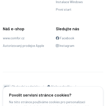
Instalace Windows
První start
Náš e-shop
Sledujte nás
www.comfor.cz
Facebook
Autorizovaný prodejce Apple
Instagram
Obchodní podmínky
Naše pobočky
PDF
Hodnocení
Sledování stavu zakázky
Povolit servisní stránce cookies?
Na této stránce používáme cookies pro personalizaci
Čeština