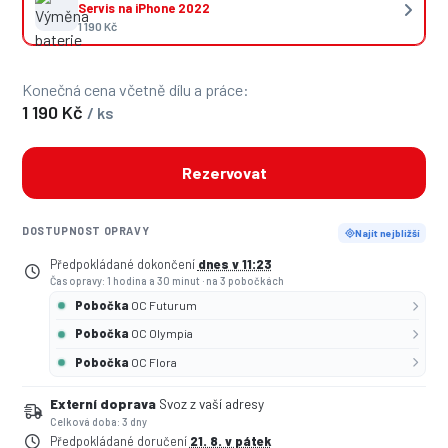
Servis na iPhone 2022
1 190 Kč
Konečná cena včetně dílu a práce:
1 190 Kč
/ ks
Rezervovat
DOSTUPNOST OPRAVY
Najít nejbližší
Předpokládané dokončení
dnes v 11:23
Čas opravy: 1 hodina a 30 minut
·
na 3 pobočkách
Pobočka
OC Futurum
Pobočka
OC Olympia
Pobočka
OC Flora
Externí doprava
Svoz z vaší adresy
Celková doba: 3 dny
Předpokládané doručení
21. 8. v pátek