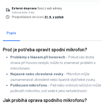
Externí doprava
Svoz z vaší adresy
Celková doba: 3 dny
Předpokládané doručení
21. 8. v pátek
Popis
Proč je potřeba opravit spodní mikrofon?
Problémy s hlasem při hovorech
– Pokud vás druhá
strana při hovoru neslyší, může to znamenat problém s
mikrofonem.
Nejasné nebo zkreslené zvuky
– Mikrofon může
zaznamenávat zkreslené nebo špatně slyšitelné zvuky.
Poškození mikrofonu
– Pád nebo vniknutí nečistot může
poškodit mikrofon, což vede k jeho nefunkčnosti.
Jak probíhá oprava spodního mikrofonu?