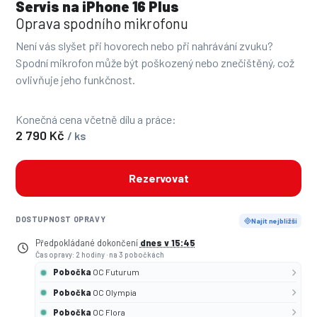
Servis na iPhone 16 Plus
Oprava spodního mikrofonu
Není vás slyšet při hovorech nebo při nahrávání zvuku?
Spodní mikrofon může být poškozený nebo znečištěný, což
ovlivňuje jeho funkčnost.
Konečná cena včetně dílu a práce:
2 790 Kč
/ ks
Rezervovat
DOSTUPNOST OPRAVY
Najít nejbližší
Předpokládané dokončení
dnes v 15:45
Čas opravy: 2 hodiny
·
na 3 pobočkách
Pobočka
OC Futurum
Pobočka
OC Olympia
Pobočka
OC Flora