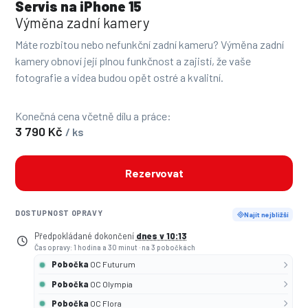
Servis na iPhone 15
Výměna zadní kamery
Máte rozbitou nebo nefunkční zadní kameru? Výměna zadní
kamery obnoví její plnou funkčnost a zajistí, že vaše
fotografie a videa budou opět ostré a kvalitní.
Konečná cena včetně dílu a práce:
3 790 Kč
/ ks
Rezervovat
DOSTUPNOST OPRAVY
Najít nejbližší
Předpokládané dokončení
dnes v 10:13
Čas opravy: 1 hodina a 30 minut
·
na 3 pobočkách
Pobočka
OC Futurum
Pobočka
OC Olympia
Pobočka
OC Flora