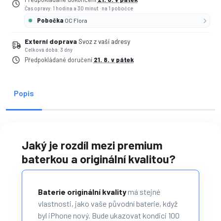
Čas opravy: 1 hodina a 30 minut
·
na 1 pobočce
Pobočka
OC Flora
Externí doprava
Svoz z vaší adresy
Celková doba: 3 dny
Předpokládané doručení
21. 8. v pátek
Popis
Jaký je rozdíl mezi premium
baterkou a originální kvalitou?
Baterie originální kvality
má stejné
vlastnosti, jako vaše původní baterie, když
byl iPhone nový. Bude ukazovat kondici 100