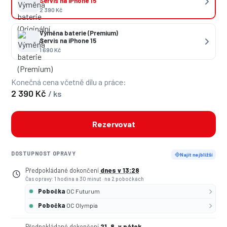
Servis na iPhone 15
2 390 Kč
Výměna baterie (Premium)
Servis na iPhone 15
1 690 Kč
Konečná cena včetně dílu a práce:
2 390 Kč
/ ks
Rezervovat
DOSTUPNOST OPRAVY
Najít nejbližší
Předpokládané dokončení
dnes v 13:28
Čas opravy: 1 hodina a 30 minut
·
na 2 pobočkách
Pobočka
OC Futurum
Pobočka
OC Olympia
Předpokládané dokončení
21. 8. v pátek