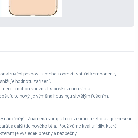
 konstrukční pevnost a mohou ohrozit vnitřní komponenty.
snižuje hodnotu zařízení.
ztlumení – mohou souviset s poškozením rámu.
opět jako nový, je výměna housingu skvělým řešením.
y náročnější. Znamená kompletní rozebrání telefonu a přenesení
rát a další) do nového těla. Používáme kvalitní díly, které
y kterým je výsledek přesný a bezpečný.