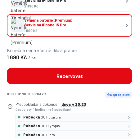
Servis na iPhone 15 Pro
2 390 Kč
Výměna baterie (Premium)
Servis na iPhone 15 Pro
1 690 Kč
Konečná cena včetně dílu a práce:
1 690 Kč
/ ks
Rezervovat
DOSTUPNOST OPRAVY
Najít nejbližší
Předpokládané dokončení
dnes v 20:23
Čas opravy: 1 hodina
·
na 3 pobočkách
Pobočka
OC Futurum
Pobočka
OC Olympia
Pobočka
OC Flora