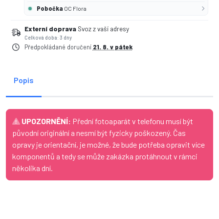
Pobočka
OC Flora
Externí doprava
Svoz z vaší adresy
Celková doba: 3 dny
Předpokládané doručení
21. 8. v pátek
Popis
UPOZORNĚNÍ:
Přední fotoaparát v telefonu musí být
původní originální a nesmí být fyzicky poškozený. Čas
opravy je orientační, je možné, že bude potřeba opravit více
komponentů a tedy se může zakázka protáhnout v rámci
několika dní.