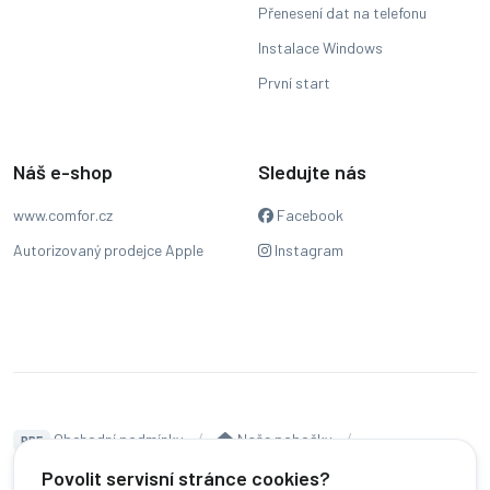
Přenesení dat na telefonu
Instalace Windows
První start
Náš e-shop
Sledujte nás
www.comfor.cz
Facebook
Autorizovaný prodejce Apple
Instagram
Obchodní podmínky
Naše pobočky
PDF
Hodnocení
Sledování stavu zakázky
Povolit servisní stránce cookies?