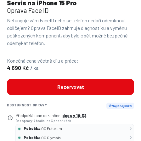
Servis na iPhone 15 Pro
Oprava Face ID
Nefunguje vám FaceID nebo se telefon nedaří odemknout
obličejem? Oprava FaceID zahrnuje diagnostiku a výměnu
poškozených komponent, aby bylo opět možné bezpečně
odemykat telefon.
Konečná cena včetně dílu a práce:
4 690 Kč
/ ks
Rezervovat
DOSTUPNOST OPRAVY
Najít nejbližší
Předpokládané dokončení
dnes v 10:32
Čas opravy: 7 hodin
·
na 3 pobočkách
Pobočka
OC Futurum
Pobočka
OC Olympia