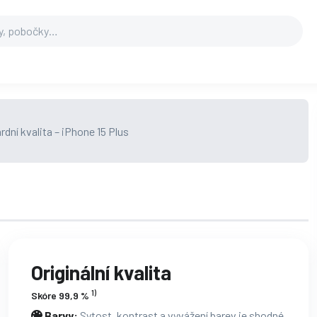
Originální kvalita
1)
Skóre 99,9 %
Barvy:
Sytost, kontrast a vyvážení barev je shodné