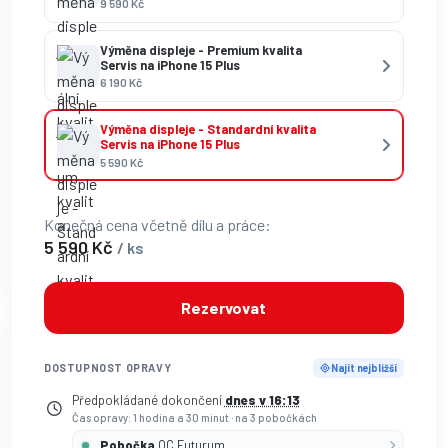
9 590 Kč
Výměna displeje - Premium kvalita
Servis na iPhone 15 Plus
6 190 Kč
Výměna displeje - Standardní kvalita
Servis na iPhone 15 Plus
5 590 Kč
Konečná cena včetně dílu a práce:
5 590 Kč
/ ks
Rezervovat
DOSTUPNOST OPRAVY
Najít nejbližší
Předpokládané dokončení
dnes v 16:13
Čas opravy: 1 hodina a 30 minut
·
na 3 pobočkách
Pobočka
OC Futurum