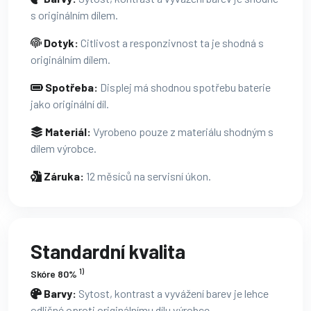
s originálním dílem.
Dotyk:
Citlivost a responzivnost ta je shodná s
originálním dílem.
Spotřeba:
Displej má shodnou spotřebu baterie
jako originální díl.
Materiál:
Vyrobeno pouze z materiálu shodným s
dílem výrobce.
Záruka:
12 měsíců na servisní úkon.
Standardní kvalita
1)
Skóre 80%
Barvy:
Sytost, kontrast a vyvážení barev je lehce
odlišné oproti originálnímu dílu výrobce.