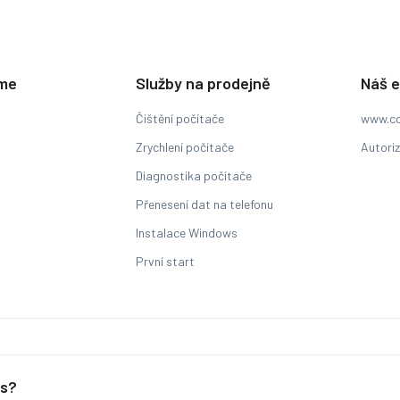
eme
Služby na prodejně
Náš 
Čištění počítače
www.co
Zrychlení počítače
Autori
Diagnostika počítače
Přenesení dat na telefonu
Instalace Windows
První start
Sledování stavu zakázky
es?