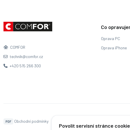
Co opravuj
Oprava PC
COMFOR
Oprava iPhone
technik@comfor.cz
+420 515 266 300
Obchodní podmínky
Naše pobočky
Hodnocení
PDF
Povolit servisní stránce cooki