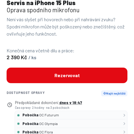
Servis na iPhone 15 Plus
Oprava spodního mikrofonu
Není vás slyšet při hovorech nebo při nahrávání zvuku?
Spodní mikrofon může být poškozený nebo znečištěný, což
ovlivňuje jeho funkčnost.
Konečná cena včetně dílu a práce:
2 390 Kč
/ ks
Rezervovat
DOSTUPNOST OPRAVY
Najít nejbližší
Předpokládané dokončení
dnes v 18:47
Čas opravy: 2 hodiny
·
na 3 pobočkách
Pobočka
OC Futurum
Pobočka
OC Olympia
Pobočka
OC Flora