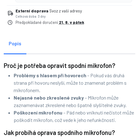
Externí doprava
Svoz z vaší adresy
Celková doba: 3 dny
Předpokládané doručení
21. 8. v pátek
Popis
Proč je potřeba opravit spodní mikrofon?
Problémy s hlasem při hovorech
– Pokud vás druhá
strana při hovoru neslyší, může to znamenat problém s
mikrofonem.
Nejasné nebo zkreslené zvuky
– Mikrofon může
zaznamenávat zkreslené nebo špatně slyšitelné zvuky.
Poškození mikrofonu
– Pád nebo vniknutí nečistot může
poškodit mikrofon, což vede k jeho nefunkčnosti.
Jak probíhá oprava spodního mikrofonu?