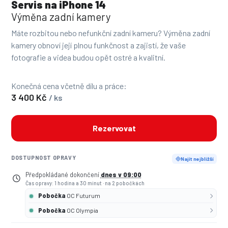
Servis na iPhone 14
Výměna zadní kamery
Máte rozbitou nebo nefunkční zadní kameru? Výměna zadní
kamery obnoví její plnou funkčnost a zajistí, že vaše
fotografie a videa budou opět ostré a kvalitní.
Konečná cena včetně dílu a práce:
3 400 Kč
/ ks
Rezervovat
DOSTUPNOST OPRAVY
Najít nejbližší
Předpokládané dokončení
dnes v 09:00
Čas opravy: 1 hodina a 30 minut
·
na 2 pobočkách
Pobočka
OC Futurum
Pobočka
OC Olympia