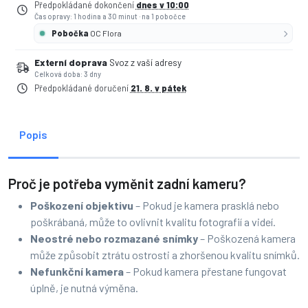
Předpokládané dokončení
dnes v 10:00
Čas opravy: 1 hodina a 30 minut
·
na 1 pobočce
Pobočka
OC Flora
Externí doprava
Svoz z vaší adresy
Celková doba: 3 dny
Předpokládané doručení
21. 8. v pátek
Popis
Proč je potřeba vyměnit zadní kameru?
Poškození objektivu
– Pokud je kamera prasklá nebo
poškrábaná, může to ovlivnit kvalitu fotografií a videí.
Neostré nebo rozmazané snímky
– Poškozená kamera
může způsobit ztrátu ostrosti a zhoršenou kvalitu snímků.
Nefunkční kamera
– Pokud kamera přestane fungovat
úplně, je nutná výměna.