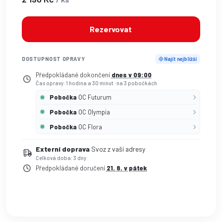
Rezervovat
DOSTUPNOST OPRAVY
Najít nejbližší
Předpokládané dokončení
dnes v 09:00
Čas opravy: 1 hodina a 30 minut
·
na 3 pobočkách
Pobočka
OC Futurum
Pobočka
OC Olympia
Pobočka
OC Flora
Externí doprava
Svoz z vaší adresy
Celková doba: 3 dny
Předpokládané doručení
21. 8. v pátek