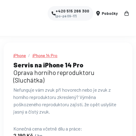
+420 515 266 300
Pobočky
(po-pá 09-17)
iPhone
iPhone 14 Pro
Servis na iPhone 14 Pro
Oprava horního reproduktoru
(Sluchátka)
Nefunguje vám zvuk při hovorech nebo je zvuk z
horního reproduktoru zkreslený? Výměna
poškozeného reproduktoru zajistí, že opět uslyšíte
jasný a čistý zvuk.
Konečná cena včetně dílu a práce:
2 190 Kč
/ ks