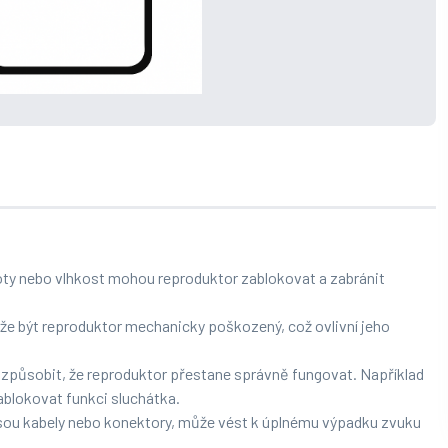
oty nebo vlhkost mohou reproduktor zablokovat a zabránit
e být reproduktor mechanicky poškozený, což ovlivní jeho
působit, že reproduktor přestane správně fungovat. Například
blokovat funkci sluchátka.
 jsou kabely nebo konektory, může vést k úplnému výpadku zvuku