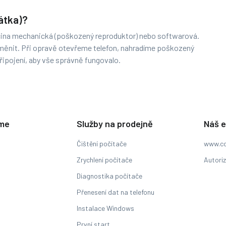
átka)?
říčina mechanická (poškozený reproduktor) nebo softwarová.
měnit. Při opravě otevřeme telefon, nahradíme poškozený
řipojení, aby vše správně fungovalo.
eme
Služby na prodejně
Náš 
Čištění počítače
www.co
Zrychlení počítače
Autori
Diagnostika počítače
Přenesení dat na telefonu
Instalace Windows
První start