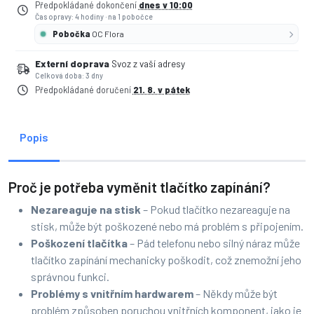
Předpokládané dokončení
dnes v 10:00
Čas opravy: 4 hodiny
·
na 1 pobočce
Pobočka
OC Flora
Externí doprava
Svoz z vaší adresy
Celková doba: 3 dny
Předpokládané doručení
21. 8. v pátek
Popis
Proč je potřeba vyměnit tlačítko zapínání?
Nezareaguje na stisk
– Pokud tlačítko nezareaguje na
stisk, může být poškozené nebo má problém s připojením.
Poškození tlačítka
– Pád telefonu nebo silný náraz může
tlačítko zapínání mechanicky poškodit, což znemožní jeho
správnou funkci.
Problémy s vnitřním hardwarem
– Někdy může být
problém způsoben poruchou vnitřních komponent, jako je