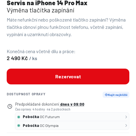
Servis na iPhone 14 Pro Max
Výměna tlačítka zapínání
Máte nefunkční nebo poškozené tlačítko zapínání? Výměna
tlačítka obnoví plnou funkčnost telefonu, včetně zapínání,
vypínání a uzamknutí obrazovky.
Konečná cena včetně dílu a práce:
2 490 Kč
/ ks
Rezervovat
DOSTUPNOST OPRAVY
Najít nejbližší
Předpokládané dokončení
dnes v 09:00
Čas opravy: 4 hodiny
·
na 2 pobočkách
Pobočka
OC Futurum
Pobočka
OC Olympia