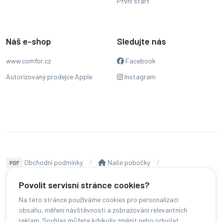
První start
Náš e-shop
Sledujte nás
www.comfor.cz
Facebook
Autorizovaný prodejce Apple
Instagram
Obchodní podmínky
Naše pobočky
PDF
Hodnocení
Sledování stavu zakázky
Povolit servisní stránce cookies?
Čeština
Na této stránce používáme cookies pro personalizaci
obsahu, měření návštěvnosti a zobrazování relevantních
reklam. Souhlas můžete kdykoliv změnit nebo odvolat.