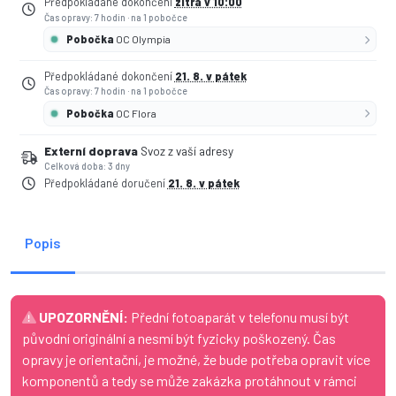
Předpokládané dokončení
zítra v 10:00
Čas opravy: 7 hodin
·
na 1 pobočce
Pobočka
OC Olympia
Předpokládané dokončení
21. 8. v pátek
Čas opravy: 7 hodin
·
na 1 pobočce
Pobočka
OC Flora
Externí doprava
Svoz z vaší adresy
Celková doba: 3 dny
Předpokládané doručení
21. 8. v pátek
Popis
UPOZORNĚNÍ:
Přední fotoaparát v telefonu musí být
původní originální a nesmí být fyzicky poškozený. Čas
opravy je orientační, je možné, že bude potřeba opravit více
komponentů a tedy se může zakázka protáhnout v rámci