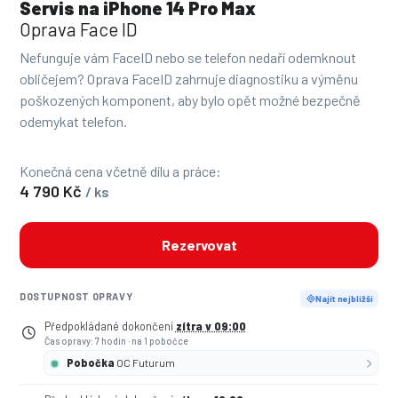
Servis na iPhone 14 Pro Max
Oprava Face ID
Nefunguje vám FaceID nebo se telefon nedaří odemknout
obličejem? Oprava FaceID zahrnuje diagnostiku a výměnu
poškozených komponent, aby bylo opět možné bezpečně
odemykat telefon.
Konečná cena včetně dílu a práce:
4 790 Kč
/ ks
Rezervovat
DOSTUPNOST OPRAVY
Najít nejbližší
Předpokládané dokončení
zítra v 09:00
Čas opravy: 7 hodin
·
na 1 pobočce
Pobočka
OC Futurum