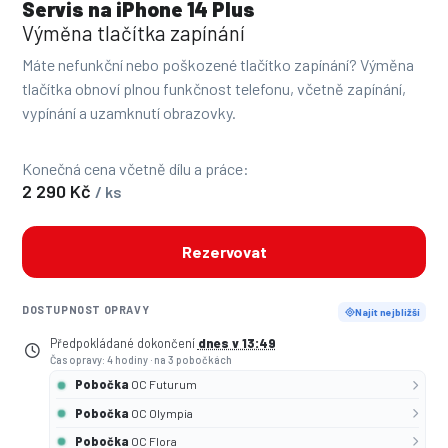
Servis na iPhone 14 Plus
Výměna tlačítka zapínání
Máte nefunkční nebo poškozené tlačítko zapínání? Výměna
tlačítka obnoví plnou funkčnost telefonu, včetně zapínání,
vypínání a uzamknutí obrazovky.
Konečná cena včetně dílu a práce:
2 290 Kč
/ ks
Rezervovat
DOSTUPNOST OPRAVY
Najít nejbližší
Předpokládané dokončení
dnes v 13:49
Čas opravy: 4 hodiny
·
na 3 pobočkách
Pobočka
OC Futurum
Pobočka
OC Olympia
Pobočka
OC Flora