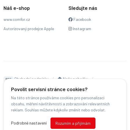
Náš e-shop
Sledujte nás
www.comfor.cz
Facebook
Autorizovaný prodejce Apple
Instagram
Obchodní podmínky
Naše pobočky
PDF
Hodnocení
Sledování stavu zakázky
Povolit servisní stránce cookies?
Na této stránce používáme cookies pro personalizaci
Čeština
obsahu, měření návštěvnosti a zobrazování relevantních
reklam. Souhlas můžete kdykoliv změnit nebo odvolat.
© COMFOR - 2026 -
Všechna práva vyhrazena.
-
Podrobné nastavení
Rozumím a přijímám
Změnit preference cookies