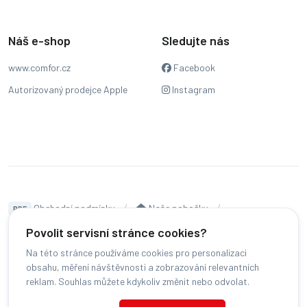
Náš e-shop
Sledujte nás
www.comfor.cz
Facebook
Autorizovaný prodejce Apple
Instagram
Obchodní podmínky
Naše pobočky
PDF
Hodnocení
Sledování stavu zakázky
Povolit servisní stránce cookies?
Na této stránce používáme cookies pro personalizaci
Čeština
obsahu, měření návštěvnosti a zobrazování relevantních
reklam. Souhlas můžete kdykoliv změnit nebo odvolat.
© COMFOR - 2026 -
Všechna práva vyhrazena.
-