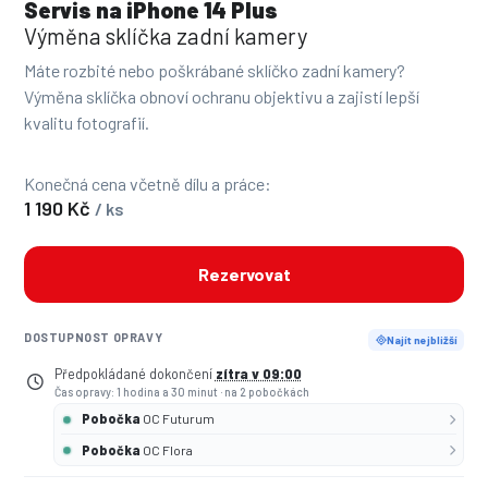
Servis na iPhone 14 Plus
Výměna sklíčka zadní kamery
Máte rozbité nebo poškrábané sklíčko zadní kamery?
Výměna sklíčka obnoví ochranu objektivu a zajistí lepší
kvalitu fotografií.
Konečná cena včetně dílu a práce:
1 190 Kč
/ ks
Rezervovat
DOSTUPNOST OPRAVY
Najít nejbližší
Předpokládané dokončení
zítra v 09:00
Čas opravy: 1 hodina a 30 minut
·
na 2 pobočkách
Pobočka
OC Futurum
Pobočka
OC Flora