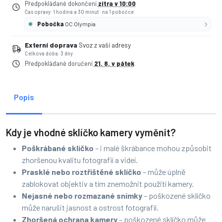
Předpokládané dokončení
zítra v 10:00
Čas opravy: 1 hodina a 30 minut
·
na 1 pobočce
Pobočka
OC Olympia
Externí doprava
Svoz z vaší adresy
Celková doba: 3 dny
Předpokládané doručení
21. 8. v pátek
Popis
Kdy je vhodné sklíčko kamery vyměnit?
Poškrábané sklíčko
– i malé škrábance mohou způsobit
zhoršenou kvalitu fotografií a videí.
Prasklé nebo roztříštěné sklíčko
– může úplně
zablokovat objektiv a tím znemožnit použití kamery.
Nejasné nebo rozmazané snímky
– poškozené sklíčko
může narušit jasnost a ostrost fotografií.
Zhoršená ochrana kamery
– poškozené sklíčko může