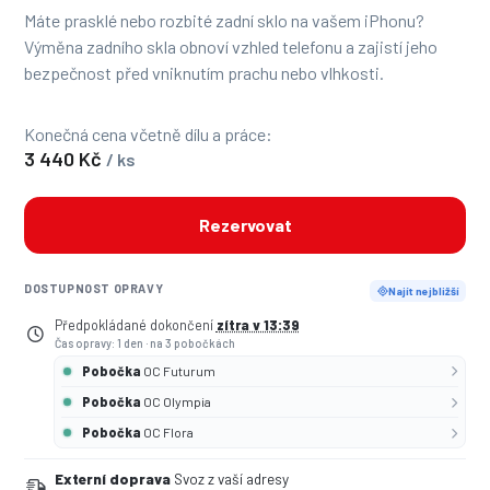
Máte prasklé nebo rozbité zadní sklo na vašem iPhonu?
Výměna zadního skla obnoví vzhled telefonu a zajistí jeho
bezpečnost před vniknutím prachu nebo vlhkosti.
Konečná cena včetně dílu a práce:
3 440 Kč
/ ks
Rezervovat
DOSTUPNOST OPRAVY
Najít nejbližší
Předpokládané dokončení
zítra v 13:39
Čas opravy: 1 den
·
na 3 pobočkách
Pobočka
OC Futurum
Pobočka
OC Olympia
Pobočka
OC Flora
Externí doprava
Svoz z vaší adresy