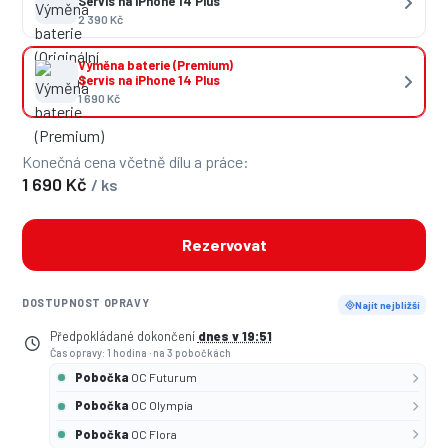
Servis na iPhone 14 Plus
2 390 Kč
Výměna baterie (Premium)
Servis na iPhone 14 Plus
1 690 Kč
Konečná cena včetně dílu a práce:
1 690 Kč
/ ks
Rezervovat
DOSTUPNOST OPRAVY
Najít nejbližší
Předpokládané dokončení
dnes v 19:51
Čas opravy: 1 hodina
·
na 3 pobočkách
Pobočka
OC Futurum
Pobočka
OC Olympia
Pobočka
OC Flora