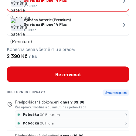
Servis na iPhone 14 Plus
2 390 Kč
Výměna baterie (Premium)
Servis na iPhone 14 Plus
1 690 Kč
Konečná cena včetně dílu a práce:
2 390 Kč
/ ks
Rezervovat
DOSTUPNOST OPRAVY
Najít nejbližší
Předpokládané dokončení
dnes v 09:00
Čas opravy: 1 hodina a 30 minut
·
na 2 pobočkách
Pobočka
OC Futurum
Pobočka
OC Flora
Předpokládané dokončení
dnes v 10:00