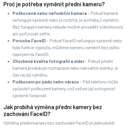
Proč je potřeba vyměnit přední kameru?
Poškozená nebo nefunkční kamera
– Pokud kamera
nefunguje správně nebo je rozbitá, je potřeba ji vyměnit.
Bez fungující kamery nebude možné provádět videohovory
ani pořizovat selfie.
Porucha FaceID
– Pokud FaceID nefunguje správně nebo
byla funkce vypnuta, můžeme kameru vyměnit bez jejího
napojení na FaceID.
Zhoršená kvalita fotografií a videí
– Pokud přední
kamera produkuje rozmazané nebo nekvalitní snímky, je
čas na její výměnu.
Poškození po pádu nebo nárazu
– Pád telefonu může
způsobit poškození kamery, což ovlivní její schopnost
správně fungovat.
Jak probíhá výměna přední kamery bez
zachování FaceID?
Výměna přední kamery bez zachování FaceID je jednodušší