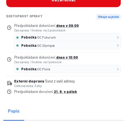
DOSTUPNOST OPRAVY
Najít nejbližší
Předpokládané dokončení
dnes v 09:00
Čas opravy: 1 hodina
·
na 2 pobočkách
Pobočka
OC Futurum
Pobočka
OC Olympia
Předpokládané dokončení
dnes v 10:00
Čas opravy: 1 hodina
·
na 1 pobočce
Pobočka
OC Flora
Externí doprava
Svoz z vaší adresy
Celková doba: 3 dny
Předpokládané doručení
21. 8. v pátek
Popis