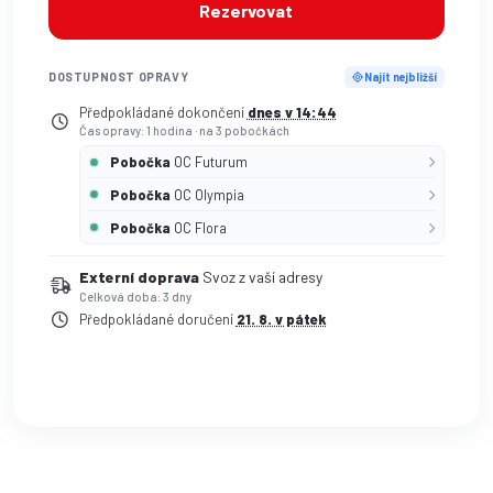
Rezervovat
DOSTUPNOST OPRAVY
Najít nejbližší
Předpokládané dokončení
dnes v 14:44
Čas opravy: 1 hodina
·
na 3 pobočkách
Pobočka
OC Futurum
Pobočka
OC Olympia
Pobočka
OC Flora
Externí doprava
Svoz z vaší adresy
Celková doba: 3 dny
Předpokládané doručení
21. 8. v pátek