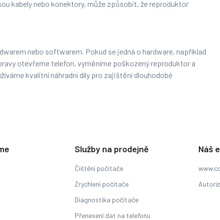
jsou kabely nebo konektory, může způsobit, že reproduktor
hardwarem nebo softwarem. Pokud se jedná o hardware, například
opravy otevřeme telefon, vyměníme poškozený reproduktor a
íváme kvalitní náhradní díly pro zajištění dlouhodobé
eme
Služby na prodejně
Náš 
Čištění počítače
www.co
Zrychlení počítače
Autori
Diagnostika počítače
Přenesení dat na telefonu