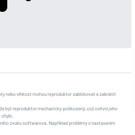
oty nebo vlhkost mohou reproduktor zablokovat a zabránit
e být reproduktor mechanicky poškozený, což ovlivní jeho
 chybí.
čního zvuku softwarová. Například problémy s nastavením