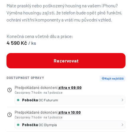
Máte prasklý nebo poškozený housing na vašem iPhonu?
Výměna housingu zajistí, že telefon bude opět plně funkční,
ochrání vnitřní komponenty a vrátí mu původní vzhled.
Konečná cena včetně dílu a práce:
4 590 Kč
/ ks
Rezervovat
DOSTUPNOST OPRAVY
Najít nejbližší
Předpokládané dokončení
zítra v 09:00
Čas opravy: 7 hodin
·
na 1 pobočce
Pobočka
OC Futurum
Předpokládané dokončení
zítra v 10:00
Čas opravy: 7 hodin
·
na 1 pobočce
Pobočka
OC Olympia