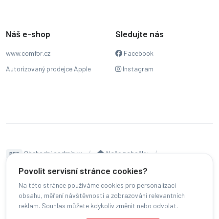
Náš e-shop
Sledujte nás
www.comfor.cz
Facebook
Autorizovaný prodejce Apple
Instagram
Obchodní podmínky
Naše pobočky
PDF
Hodnocení
Sledování stavu zakázky
Povolit servisní stránce cookies?
Na této stránce používáme cookies pro personalizaci
Čeština
obsahu, měření návštěvnosti a zobrazování relevantních
reklam. Souhlas můžete kdykoliv změnit nebo odvolat.