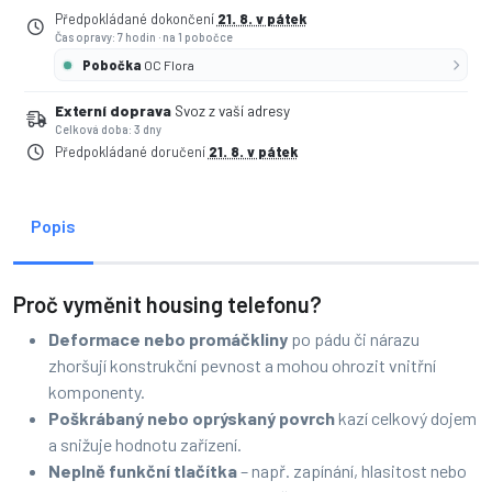
Předpokládané dokončení
21. 8. v pátek
Čas opravy: 7 hodin
·
na 1 pobočce
Pobočka
OC Flora
Externí doprava
Svoz z vaší adresy
Celková doba: 3 dny
Předpokládané doručení
21. 8. v pátek
Popis
Proč vyměnit housing telefonu?
Deformace nebo promáčkliny
po pádu či nárazu
zhoršují konstrukční pevnost a mohou ohrozit vnitřní
komponenty.
Poškrábaný nebo oprýskaný povrch
kazí celkový dojem
a snižuje hodnotu zařízení.
Neplně funkční tlačítka
– např. zapínání, hlasitost nebo