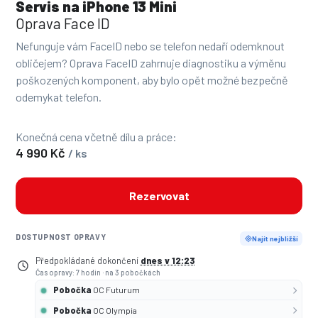
Servis na iPhone 13 Mini
Oprava Face ID
Nefunguje vám FaceID nebo se telefon nedaří odemknout
obličejem? Oprava FaceID zahrnuje diagnostiku a výměnu
poškozených komponent, aby bylo opět možné bezpečně
odemykat telefon.
Konečná cena včetně dílu a práce:
4 990 Kč
/ ks
Rezervovat
DOSTUPNOST OPRAVY
Najít nejbližší
Předpokládané dokončení
dnes v 12:23
Čas opravy: 7 hodin
·
na 3 pobočkách
Pobočka
OC Futurum
Pobočka
OC Olympia