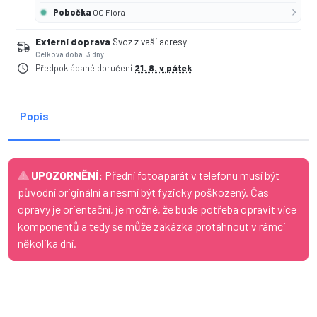
Pobočka
OC Flora
Externí doprava
Svoz z vaší adresy
Celková doba: 3 dny
Předpokládané doručení
21. 8. v pátek
Popis
UPOZORNĚNÍ:
Přední fotoaparát v telefonu musí být
původní originální a nesmí být fyzicky poškozený. Čas
opravy je orientační, je možné, že bude potřeba opravit více
komponentů a tedy se může zakázka protáhnout v rámci
několika dní.