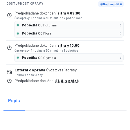
DOSTUPNOST OPRAVY
Najít nejbližší
Předpokládané dokončení
zítra v 09:00
Čas opravy: 1 hodina a 30 minut
·
na 2 pobočkách
Pobočka
OC Futurum
Pobočka
OC Flora
Předpokládané dokončení
zítra v 10:00
Čas opravy: 1 hodina a 30 minut
·
na 1 pobočce
Pobočka
OC Olympia
Externí doprava
Svoz z vaší adresy
Celková doba: 3 dny
Předpokládané doručení
21. 8. v pátek
Popis