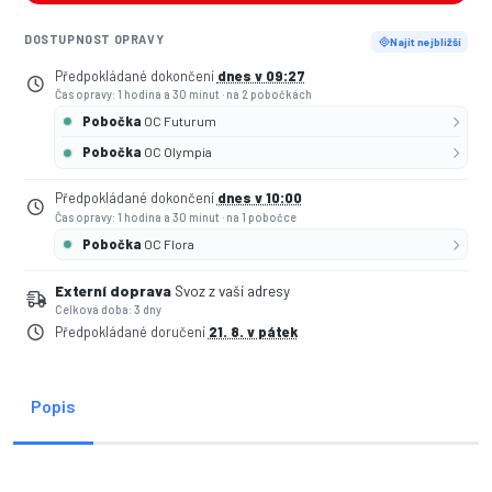
DOSTUPNOST OPRAVY
Najít nejbližší
Předpokládané dokončení
dnes v 09:27
Čas opravy: 1 hodina a 30 minut
·
na 2 pobočkách
Pobočka
OC Futurum
Pobočka
OC Olympia
Předpokládané dokončení
dnes v 10:00
Čas opravy: 1 hodina a 30 minut
·
na 1 pobočce
Pobočka
OC Flora
Externí doprava
Svoz z vaší adresy
Celková doba: 3 dny
Předpokládané doručení
21. 8. v pátek
Popis