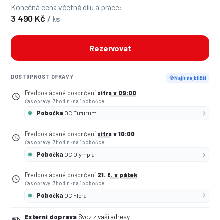
Konečná cena včetně dílu a práce:
3 490 Kč
/ ks
Rezervovat
DOSTUPNOST OPRAVY
Najít nejbližší
Předpokládané dokončení
zítra v 09:00
Čas opravy: 7 hodin
·
na 1 pobočce
Pobočka
OC Futurum
Předpokládané dokončení
zítra v 10:00
Čas opravy: 7 hodin
·
na 1 pobočce
Pobočka
OC Olympia
Předpokládané dokončení
21. 8. v pátek
Čas opravy: 7 hodin
·
na 1 pobočce
Pobočka
OC Flora
Externí doprava
Svoz z vaší adresy