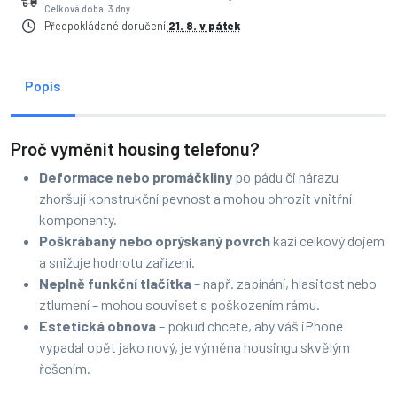
Celková doba: 3 dny
Předpokládané doručení
21. 8. v pátek
Popis
Proč vyměnit housing telefonu?
Deformace nebo promáčkliny
po pádu či nárazu
zhoršují konstrukční pevnost a mohou ohrozit vnitřní
komponenty.
Poškrábaný nebo oprýskaný povrch
kazí celkový dojem
a snižuje hodnotu zařízení.
Neplně funkční tlačítka
– např. zapínání, hlasitost nebo
ztlumení – mohou souviset s poškozením rámu.
Estetická obnova
– pokud chcete, aby váš iPhone
vypadal opět jako nový, je výměna housingu skvělým
řešením.