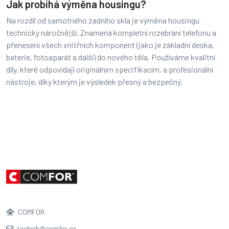
Jak probíhá výměna housingu?
Na rozdíl od samotného zadního skla je výměna housingu
technicky náročnější. Znamená kompletní rozebrání telefonu a
přenesení všech vnitřních komponent (jako je základní deska,
baterie, fotoaparát a další) do nového těla. Používáme kvalitní
díly, které odpovídají originálním specifikacím, a profesionální
nástroje, díky kterým je výsledek přesný a bezpečný.
COMFOR
technik@comfor.cz