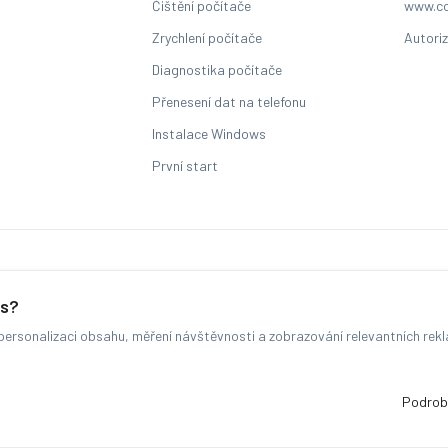
Čištění počítače
www.co
Zrychlení počítače
Autori
Diagnostika počítače
Přenesení dat na telefonu
Instalace Windows
První start
Sledování stavu zakázky
es?
ersonalizaci obsahu, měření návštěvnosti a zobrazování relevantních rek
© COMFOR - 2026 -
Všechna práva vyhrazena.
-
Změnit preference cookie
Běžíme na
MyRepair.app
Podrob