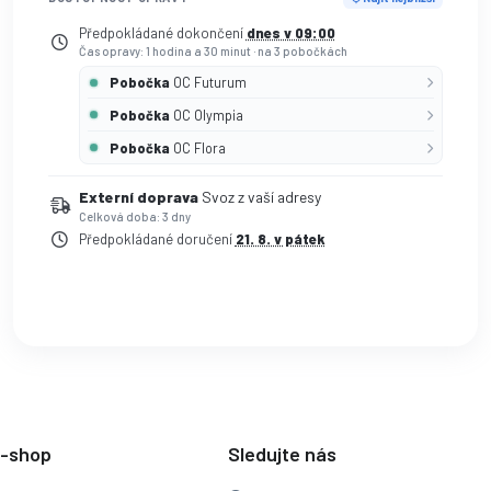
Předpokládané dokončení
dnes v 09:00
Čas opravy: 1 hodina a 30 minut
·
na 3 pobočkách
Pobočka
OC Futurum
Pobočka
OC Olympia
Pobočka
OC Flora
Externí doprava
Svoz z vaší adresy
Celková doba: 3 dny
Předpokládané doručení
21. 8. v pátek
e-shop
Sledujte nás