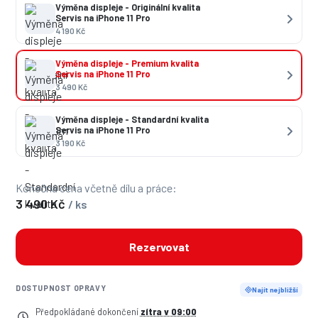
Výměna displeje - Originální kvalita
Servis na iPhone 11 Pro
4 190 Kč
Výměna displeje - Premium kvalita
Servis na iPhone 11 Pro
3 490 Kč
Výměna displeje - Standardní kvalita
Servis na iPhone 11 Pro
3 190 Kč
Konečná cena včetně dílu a práce:
3 490 Kč
/ ks
Rezervovat
DOSTUPNOST OPRAVY
Najít nejbližší
Předpokládané dokončení
zítra v 09:00