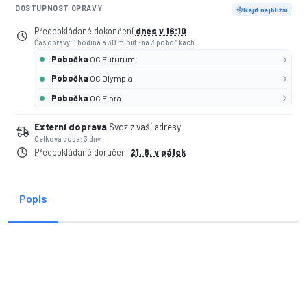
DOSTUPNOST OPRAVY
Najít nejbližší
Předpokládané dokončení
dnes v 16:10
Čas opravy: 1 hodina a 30 minut
·
na 3 pobočkách
Pobočka
OC Futurum
Pobočka
OC Olympia
Pobočka
OC Flora
Externí doprava
Svoz z vaší adresy
Celková doba: 3 dny
Předpokládané doručení
21. 8. v pátek
Popis