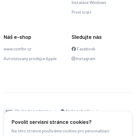
Instalace Windows
První start
Náš e-shop
Sledujte nás
www.comfor.cz
Facebook
Autorizovaný prodejce Apple
Instagram
Obchodní podmínky
Naše pobočky
PDF
Hodnocení
Sledování stavu zakázky
Povolit servisní stránce cookies?
Na této stránce používáme cookies pro personalizaci
Čeština