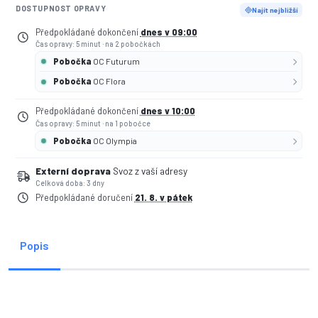
DOSTUPNOST OPRAVY
Najít nejbližší
Předpokládané dokončení
dnes v 09:00
Čas opravy: 5 minut
·
na 2 pobočkách
Pobočka
OC Futurum
Pobočka
OC Flora
Předpokládané dokončení
dnes v 10:00
Čas opravy: 5 minut
·
na 1 pobočce
Pobočka
OC Olympia
Externí doprava
Svoz z vaší adresy
Celková doba: 3 dny
Předpokládané doručení
21. 8. v pátek
Popis