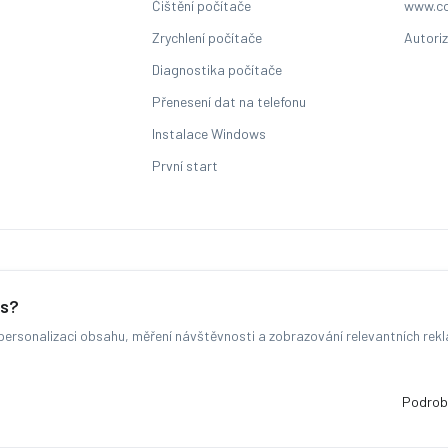
Čištění počítače
www.co
Zrychlení počítače
Autori
Diagnostika počítače
Přenesení dat na telefonu
Instalace Windows
První start
Sledování stavu zakázky
es?
ersonalizaci obsahu, měření návštěvnosti a zobrazování relevantních rek
© COMFOR - 2026 -
Všechna práva vyhrazena.
-
Změnit preference cookie
Běžíme na
MyRepair.app
Podrob