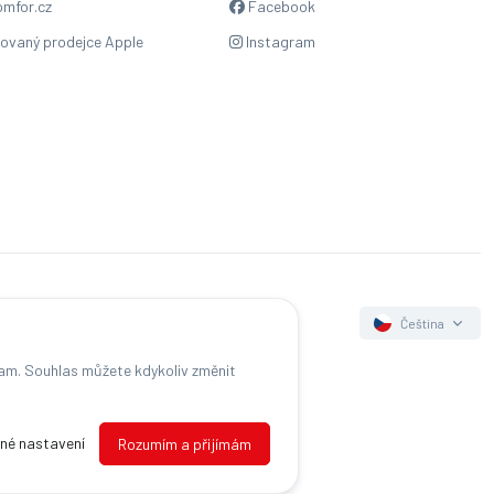
mfor.cz
Facebook
zovaný prodejce Apple
Instagram
Čeština
lam. Souhlas můžete kdykoliv změnit
s
né nastavení
Rozumím a přijímám