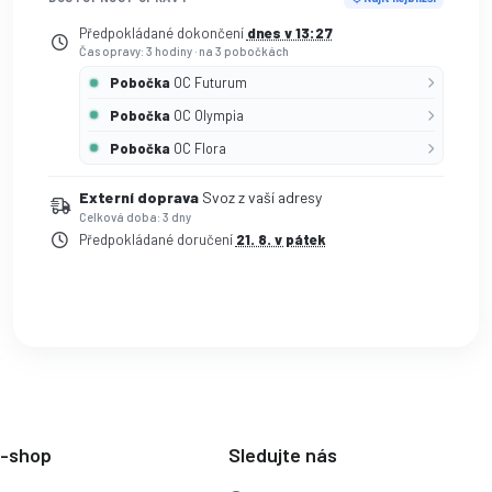
Předpokládané dokončení
dnes v 13:27
Čas opravy: 3 hodiny
·
na 3 pobočkách
Pobočka
OC Futurum
Pobočka
OC Olympia
Pobočka
OC Flora
Externí doprava
Svoz z vaší adresy
Celková doba: 3 dny
Předpokládané doručení
21. 8. v pátek
e-shop
Sledujte nás