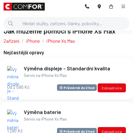
Jak můžeme pomoci s iPhone Xs Max
Zařízení
iPhone
iPhone Xs Max
Nejčastější opravy
Výměna displeje - Standardní kvalita
Servis na iPhone Xs Max
Od 2 590 Kč
Průměrně do 2 hod
Zobrazit více
Výměna baterie
Servis na iPhone Xs Max
1 290 Kč
Průměrně do 2 hod
Zobrazit více