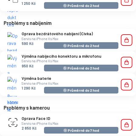
1 250 Kč
Průměrně do 2 hod
Problémy s nabíjením
Oprava bezdrátového nabíjení (Cívka)
Servis na iPhone Xs Max
590 Kč
Průměrně do 2 hod
Výměna nabíjecího konektoru a mikrofonu
Servis na iPhone Xs Max
950 Kč
Průměrně do 2 hod
Výměna baterie
Servis na iPhone Xs Max
1 290 Kč
Průměrně do 2 hod
Problémy s kamerou
Oprava Face ID
Servis na iPhone Xs Max
2 850 Kč
Průměrně do 7 hod