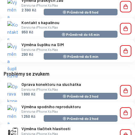
Výměna prasklých zad
Servis na iPhone Xs Max
2 390 Kč
Průměrně do 6 hod
Kontakt s kapalinou
Servis na iPhone Xs Max
950 Kč
Průměrně do 45 min
Výměna šuplíku na SIM
Servis na iPhone Xs Max
290 Kč
Průměrně do 5 min
Problémy se zvukem
Oprava konektoru na sluchátka
Servis na iPhone Xs Max
1 990 Kč
Průměrně do 2 hod
Výměna spodního reproduktoru
Servis na iPhone Xs Max
1 250 Kč
Průměrně do 2 hod
Výměna tlačítek hlasitosti
Servis na iPhone Xs Max