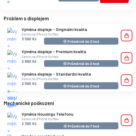
Problém s displejem
Výměna displeje - Originální kvalita
Servis na iPhone Xs Max
3 590 Kč
Průměrně do 2 hod
Výměna displeje - Premium kvalita
Servis na iPhone Xs Max
2 890 Kč
Průměrně do 2 hod
Výměna displeje - Standardní kvalita
Servis na iPhone Xs Max
2 590 Kč
Průměrně do 2 hod
Mechanické poškození
Výměna Housingu Telefonu
Servis na iPhone Xs Max
2 390 Kč
Průměrně do 7 hod