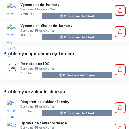
Výměna zadní kamery
Servis na iPhone Xs Max
2 790 Kč
Průměrně do 2 hod
Výměna sklíčka zadní kamery
Servis na iPhone Xs Max
790 Kč
Průměrně do 2 hod
Problémy s operačním systémem
Reinstalace IOS
Servis na iPhone Xs Max
350 Kč
Průměrně do 30 min
Problémy se základní deskou
Diagnostika základní desky
Servis na iPhone Xs Max
990 Kč
Průměrně do 3 hod
Oprava na základní desce
Servis na iPhone Xs Max