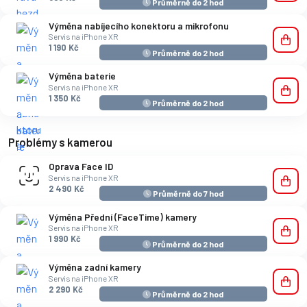
Průměrně do 2 hod
Výměna nabíjecího konektoru a mikrofonu
Servis na iPhone XR
1 190 Kč
Průměrně do 2 hod
Výměna baterie
Servis na iPhone XR
1 350 Kč
Průměrně do 2 hod
Problémy s kamerou
Oprava Face ID
Servis na iPhone XR
2 490 Kč
Průměrně do 7 hod
Výměna Přední (FaceTime) kamery
Servis na iPhone XR
1 990 Kč
Průměrně do 2 hod
Výměna zadní kamery
Servis na iPhone XR
2 290 Kč
Průměrně do 2 hod