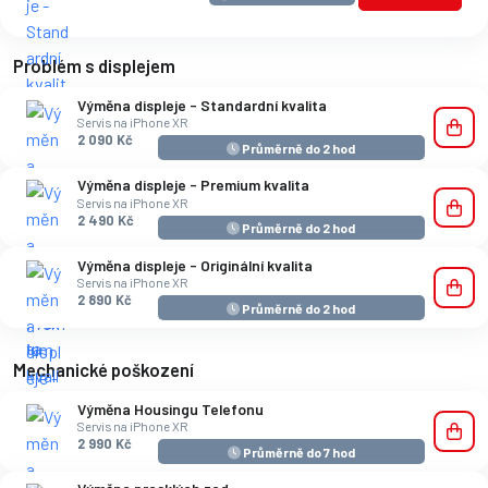
Problém s displejem
Výměna displeje - Standardní kvalita
Servis na iPhone XR
2 090 Kč
Průměrně do 2 hod
Výměna displeje - Premium kvalita
Servis na iPhone XR
2 490 Kč
Průměrně do 2 hod
Výměna displeje - Originální kvalita
Servis na iPhone XR
2 890 Kč
Průměrně do 2 hod
Mechanické poškození
Výměna Housingu Telefonu
Servis na iPhone XR
2 990 Kč
Průměrně do 7 hod