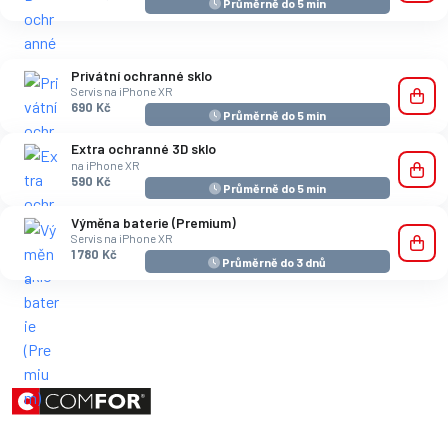
Průměrně do 5 min
Privátní ochranné sklo
Servis na iPhone XR
690 Kč
Průměrně do 5 min
Extra ochranné 3D sklo
na iPhone XR
590 Kč
Průměrně do 5 min
Výměna baterie (Premium)
Servis na iPhone XR
1 780 Kč
Průměrně do 3 dnů