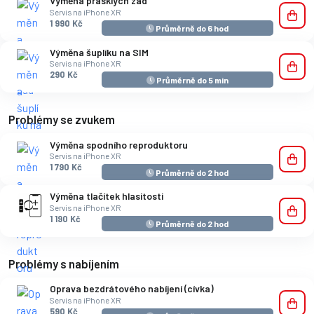
Výměna prasklých zad
Servis na iPhone XR
1 990 Kč
Průměrně do 6 hod
Výměna šuplíku na SIM
Servis na iPhone XR
290 Kč
Průměrně do 5 min
Problémy se zvukem
Výměna spodního reproduktoru
Servis na iPhone XR
1 790 Kč
Průměrně do 2 hod
Výměna tlačítek hlasitosti
Servis na iPhone XR
1 190 Kč
Průměrně do 2 hod
Problémy s nabíjením
Oprava bezdrátového nabíjení (cívka)
Servis na iPhone XR
590 Kč