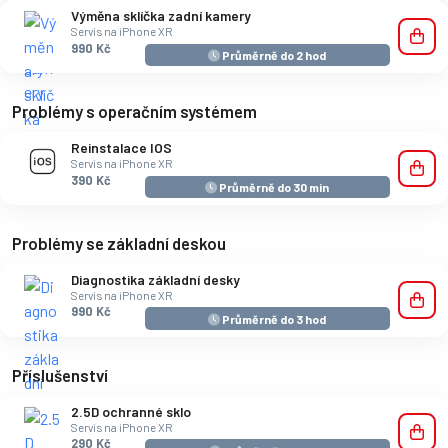
Výměna sklíčka zadní kamery
Servis na iPhone XR
990 Kč
Průměrně do 2 hod
Problémy s operačním systémem
Reinstalace IOS
Servis na iPhone XR
390 Kč
Průměrně do 30 min
Problémy se základní deskou
Diagnostika základní desky
Servis na iPhone XR
990 Kč
Průměrně do 3 hod
Příslušenství
2.5D ochranné sklo
Servis na iPhone XR
290 Kč