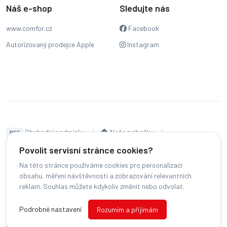
Náš e-shop
Sledujte nás
www.comfor.cz
Facebook
Autorizovaný prodejce Apple
Instagram
Obchodní podmínky
Naše pobočky
PDF
Hodnocení
Sledování stavu zakázky
Povolit servisní stránce cookies?
Na této stránce používáme cookies pro personalizaci
Čeština
obsahu, měření návštěvnosti a zobrazování relevantních
reklam. Souhlas můžete kdykoliv změnit nebo odvolat.
© COMFOR - 2026 -
Všechna práva vyhrazena.
-
Podrobné nastavení
Rozumím a přijímám
Změnit preference cookies
Běžíme na
MyRepair.app