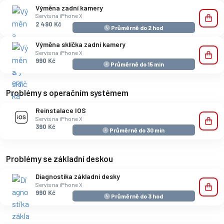
Výměna zadní kamery
Servis na iPhone X
2 490 Kč
Průměrně do 2 hod
Výměna sklíčka zadní kamery
Servis na iPhone X
990 Kč
Průměrně do 15 min
Problémy s operačním systémem
Reinstalace IOS
Servis na iPhone X
390 Kč
Průměrně do 30 min
Problémy se základní deskou
Diagnostika základní desky
Servis na iPhone X
990 Kč
Průměrně do 3 hod