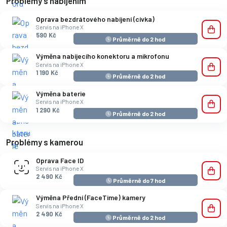
Problémy s nabíjením
Oprava bezdrátového nabíjení (cívka)
Servis na iPhone X
590 Kč
Průměrně do 2 hod
Výměna nabíjecího konektoru a mikrofonu
Servis na iPhone X
1 190 Kč
Průměrně do 2 hod
Výměna baterie
Servis na iPhone X
1 290 Kč
Průměrně do 2 hod
Problémy s kamerou
Oprava Face ID
Servis na iPhone X
2 490 Kč
Průměrně do 7 hod
Výměna Přední (FaceTime) kamery
Servis na iPhone X
2 490 Kč
Průměrně do 2 hod