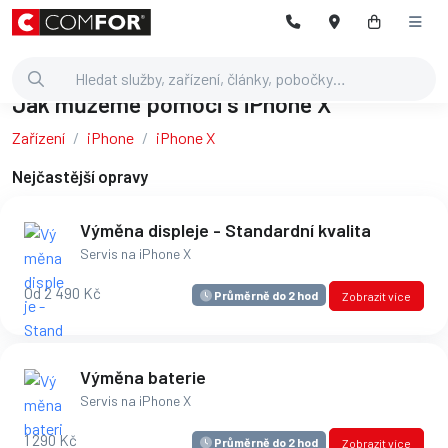
Jak můžeme pomoci s iPhone X
Zařízení
iPhone
iPhone X
Nejčastější opravy
Výměna displeje - Standardní kvalita
Servis na iPhone X
Od 2 490 Kč
Průměrně do 2 hod
Zobrazit více
Výměna baterie
Servis na iPhone X
1 290 Kč
Průměrně do 2 hod
Zobrazit více