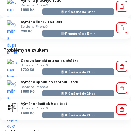
Výměna prasklých zad
Servis na iPhone X
1 990 Kč
Průměrně do 6 hod
Výměna šuplíku na SIM
Servis na iPhone X
290 Kč
Průměrně do 5 min
Problémy se zvukem
Oprava konektoru na sluchátka
Servis na iPhone X
1 790 Kč
Průměrně do 2 hod
Výměna spodního reproduktoru
Servis na iPhone X
1 690 Kč
Průměrně do 2 hod
Výměna tlačítek hlasitosti
Servis na iPhone X
1 690 Kč
Průměrně do 2 hod