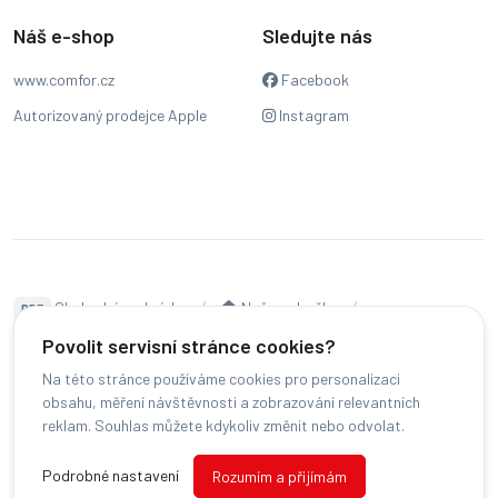
Náš e-shop
Sledujte nás
www.comfor.cz
Facebook
Autorizovaný prodejce Apple
Instagram
Obchodní podmínky
Naše pobočky
PDF
Hodnocení
Sledování stavu zakázky
Povolit servisní stránce cookies?
Na této stránce používáme cookies pro personalizaci
Čeština
obsahu, měření návštěvnosti a zobrazování relevantních
reklam. Souhlas můžete kdykoliv změnit nebo odvolat.
© COMFOR - 2026 -
Všechna práva vyhrazena.
-
Podrobné nastavení
Rozumím a přijímám
Změnit preference cookies