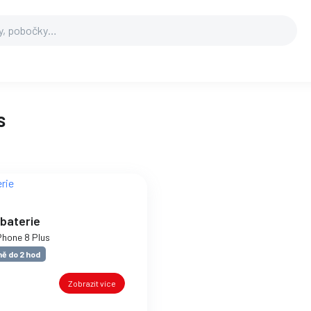
s
baterie
Phone 8 Plus
ě do 2 hod
Zobrazit více