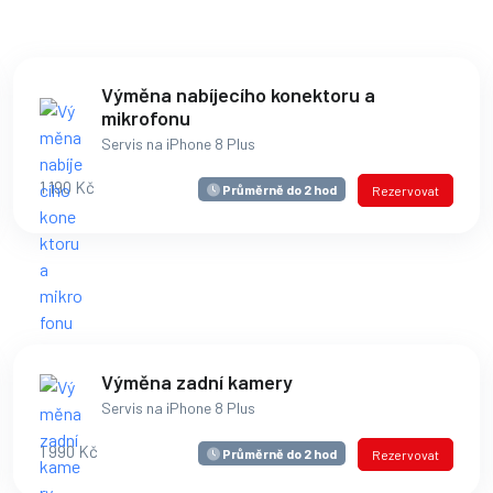
Výměna nabíjecího konektoru a
mikrofonu
Servis na iPhone 8 Plus
1 190 Kč
Průměrně do 2 hod
Rezervovat
Výměna zadní kamery
Servis na iPhone 8 Plus
1 990 Kč
Průměrně do 2 hod
Rezervovat