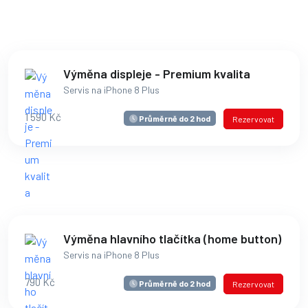
Výměna displeje - Premium kvalita
Servis na iPhone 8 Plus
1 590 Kč
Průměrně do 2 hod
Rezervovat
Výměna hlavního tlačítka (home button)
Servis na iPhone 8 Plus
790 Kč
Průměrně do 2 hod
Rezervovat