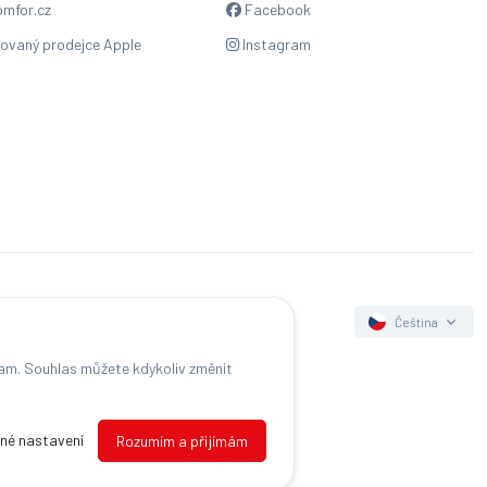
mfor.cz
Facebook
zovaný prodejce Apple
Instagram
Čeština
lam. Souhlas můžete kdykoliv změnit
s
né nastavení
Rozumím a přijímám