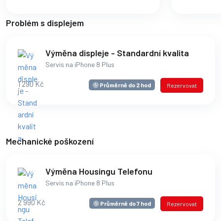
Problém s displejem
Výměna displeje - Standardní kvalita
Servis na iPhone 8 Plus
1 290 Kč
Průměrně do 2 hod
Rezervovat
Mechanické poškození
Výměna Housingu Telefonu
Servis na iPhone 8 Plus
2 990 Kč
Průměrně do 7 hod
Rezervovat