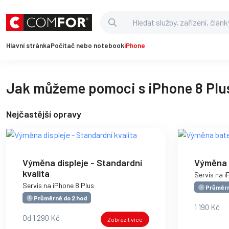
Hlavní stránka
Počítač nebo notebook
iPhone
Jak můžeme pomoci s iPhone 8 Plu
Nejčastější opravy
Výměna displeje - Standardní
Výměna 
kvalita
Servis na i
Servis na iPhone 8 Plus
Průměrn
Průměrně do 2 hod
1 190 Kč
Od 1 290 Kč
Zobrazit více