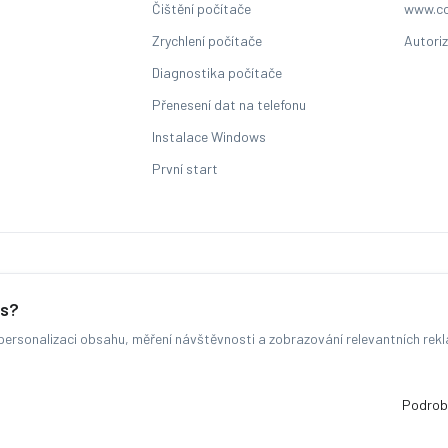
Čištění počítače
www.co
Zrychlení počítače
Autori
Diagnostika počítače
Přenesení dat na telefonu
Instalace Windows
První start
Sledování stavu zakázky
es?
ersonalizaci obsahu, měření návštěvnosti a zobrazování relevantních rek
© COMFOR - 2026 -
Všechna práva vyhrazena.
-
Změnit preference cookie
Běžíme na
MyRepair.app
Podrob