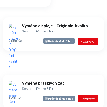
Výměna displeje - Originální kvalita
Servis na iPhone 8 Plus
2 050 Kč
Průměrně do 2 hod
Rezervovat
Výměna prasklých zad
Servis na iPhone 8 Plus
1 790 Kč
Průměrně do 6 hod
Rezervovat