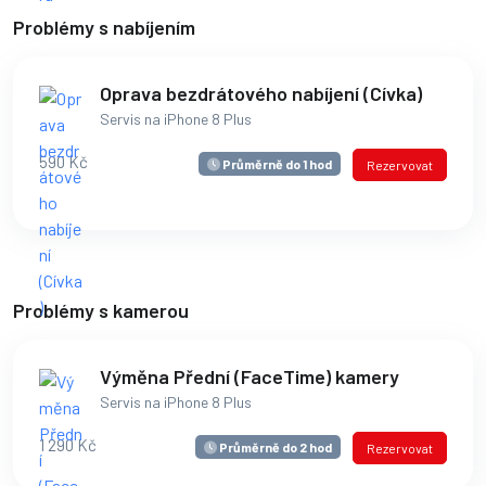
Problémy s nabíjením
Oprava bezdrátového nabíjení (Cívka)
Servis na iPhone 8 Plus
590 Kč
Průměrně do 1 hod
Rezervovat
Problémy s kamerou
Výměna Přední (FaceTime) kamery
Servis na iPhone 8 Plus
1 290 Kč
Průměrně do 2 hod
Rezervovat