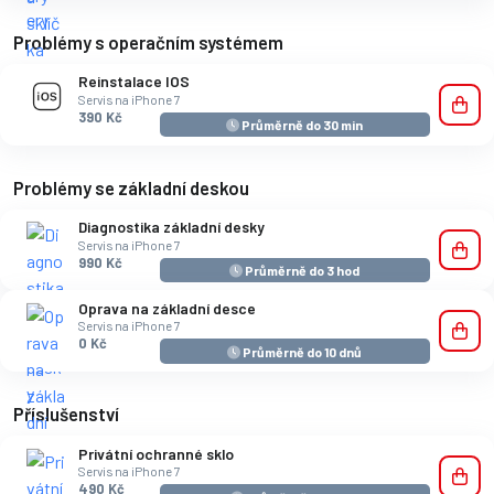
Problémy s operačním systémem
Reinstalace IOS
Servis na iPhone 7
390 Kč
Průměrně do 30 min
Problémy se základní deskou
Diagnostika základní desky
Servis na iPhone 7
990 Kč
Průměrně do 3 hod
Oprava na základní desce
Servis na iPhone 7
0 Kč
Průměrně do 10 dnů
Příslušenství
Privátní ochranné sklo
Servis na iPhone 7
490 Kč