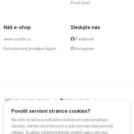
První start
Náš e-shop
Sledujte nás
www.comfor.cz
Facebook
Autorizovaný prodejce Apple
Instagram
Obchodní podmínky
Naše pobočky
PDF
Hodnocení
Sledování stavu zakázky
Povolit servisní stránce cookies?
Na této stránce používáme cookies pro personalizaci
Čeština
obsahu, měření návštěvnosti a zobrazování relevantních
reklam. Souhlas můžete kdykoliv změnit nebo odvolat.