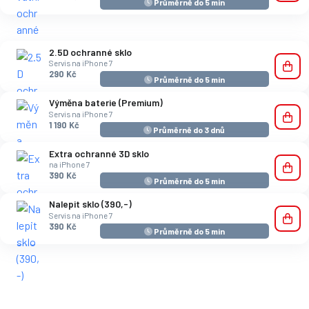
Průměrně do 5 min
2.5D ochranné sklo
Servis na iPhone 7
290 Kč
Průměrně do 5 min
Výměna baterie (Premium)
Servis na iPhone 7
1 190 Kč
Průměrně do 3 dnů
Extra ochranné 3D sklo
na iPhone 7
390 Kč
Průměrně do 5 min
Nalepit sklo (390,-)
Servis na iPhone 7
390 Kč
Průměrně do 5 min