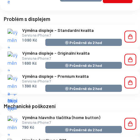
Problém s displejem
Výměna displeje - Standardní kvalita
Servis na iPhone 7
1 090 Kč
Průměrně do 2 hod
Výměna displeje - Originální kvalita
Servis na iPhone 7
1 690 Kč
Průměrně do 2 hod
Výměna displeje - Premium kvalita
Servis na iPhone 7
1 390 Kč
Průměrně do 2 hod
Mechanické poškození
Výměna hlavního tlačítka (home button)
Servis na iPhone 7
790 Kč
Průměrně do 2 hod