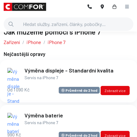
Jak můžeme pomoci s iPhone 7
Zařízení
iPhone
iPhone 7
Nejčastější opravy
Výměna displeje - Standardní kvalita
Servis na iPhone 7
Od 1 090 Kč
Průměrně do 2 hod
Zobrazit více
Výměna baterie
Servis na iPhone 7
990 Kč
Průměrně do 2 hod
Zobrazit více