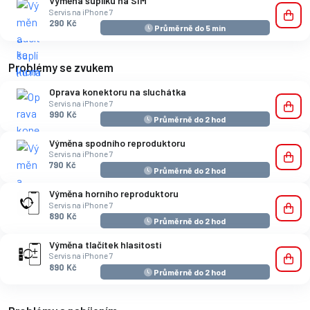
Výměna šuplíku na SIM
Servis na iPhone 7
290 Kč
Průměrně do 5 min
Problémy se zvukem
Oprava konektoru na sluchátka
Servis na iPhone 7
990 Kč
Průměrně do 2 hod
Výměna spodního reproduktoru
Servis na iPhone 7
790 Kč
Průměrně do 2 hod
Výměna horního reproduktoru
Servis na iPhone 7
890 Kč
Průměrně do 2 hod
Výměna tlačítek hlasitosti
Servis na iPhone 7
890 Kč
Průměrně do 2 hod