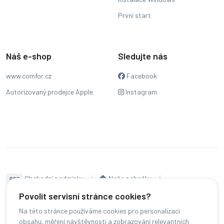
První start
Náš e-shop
Sledujte nás
www.comfor.cz
Facebook
Autorizovaný prodejce Apple
Instagram
Obchodní podmínky
Naše pobočky
PDF
Hodnocení
Sledování stavu zakázky
Povolit servisní stránce cookies?
Na této stránce používáme cookies pro personalizaci
Čeština
obsahu, měření návštěvnosti a zobrazování relevantních