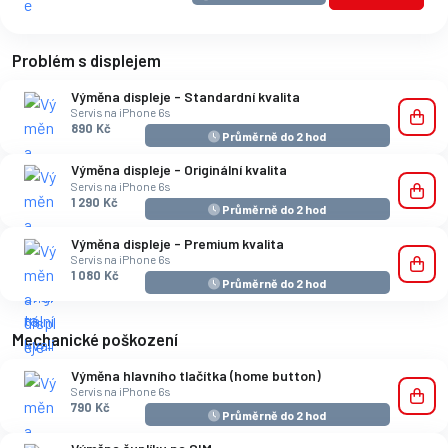
Problém s displejem
Výměna displeje - Standardní kvalita
Servis na iPhone 6s
890 Kč
Průměrně do 2 hod
Výměna displeje - Originální kvalita
Servis na iPhone 6s
1 290 Kč
Průměrně do 2 hod
Výměna displeje - Premium kvalita
Servis na iPhone 6s
1 080 Kč
Průměrně do 2 hod
Mechanické poškození
Výměna hlavního tlačítka (home button)
Servis na iPhone 6s
790 Kč
Průměrně do 2 hod