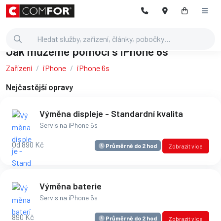
Jak můžeme pomoci s iPhone 6s
Zařízení
iPhone
iPhone 6s
Nejčastější opravy
Výměna displeje - Standardní kvalita
Servis na iPhone 6s
Od 890 Kč
Průměrně do 2 hod
Zobrazit více
Výměna baterie
Servis na iPhone 6s
890 Kč
Průměrně do 2 hod
Zobrazit více