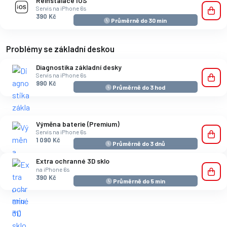
Reinstalace IOS
Servis na iPhone 6s
390 Kč
Průměrně do 30 min
Problémy se základní deskou
Diagnostika základní desky
Servis na iPhone 6s
990 Kč
Průměrně do 3 hod
Výměna baterie (Premium)
Servis na iPhone 6s
1 090 Kč
Průměrně do 3 dnů
Extra ochranné 3D sklo
na iPhone 6s
390 Kč
Průměrně do 5 min