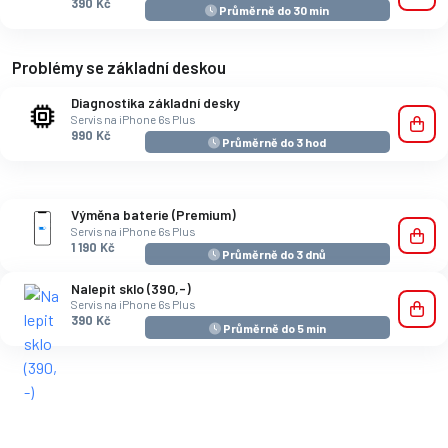
390 Kč
Průměrně do 30 min
Problémy se základní deskou
Diagnostika základní desky
Servis na iPhone 6s Plus
990 Kč
Průměrně do 3 hod
Výměna baterie (Premium)
Servis na iPhone 6s Plus
1 190 Kč
Průměrně do 3 dnů
Nalepit sklo (390,-)
Servis na iPhone 6s Plus
390 Kč
Průměrně do 5 min