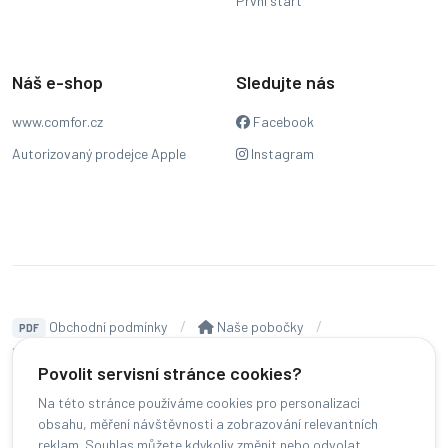
První start
Náš e-shop
Sledujte nás
www.comfor.cz
Facebook
Autorizovaný prodejce Apple
Instagram
Obchodní podmínky
Naše pobočky
PDF
Hodnocení
Sledování stavu zakázky
Povolit servisní stránce cookies?
Čeština
Na této stránce používáme cookies pro personalizaci
obsahu, měření návštěvnosti a zobrazování relevantních
reklam. Souhlas můžete kdykoliv změnit nebo odvolat.