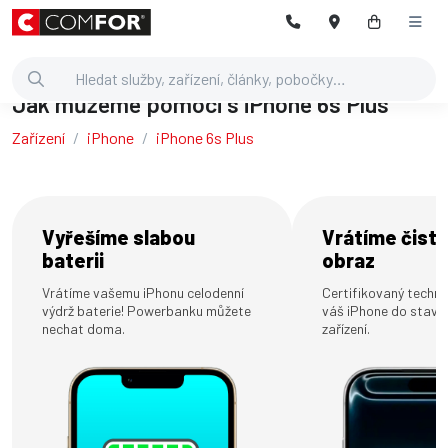
Jak můžeme pomoci s iPhone 6s Plus
Zařízení
iPhone
iPhone 6s Plus
Vyřešíme slabou
Vrátíme čistý
baterii
obraz
Vrátíme vašemu iPhonu celodenní
Certifikovaný technik
výdrž baterie! Powerbanku můžete
váš iPhone do stavu
nechat doma.
zařízení.