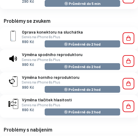
290 Kč
Průměrně do 5 min
Problémy se zvukem
Oprava konektoru na sluchátka
Servis na iPhone 6s Plus
890 Kč
Průměrně do 2 hod
Výměna spodního reproduktoru
Servis na iPhone 6s Plus
990 Kč
Průměrně do 2 hod
Výměna horního reproduktoru
Servis na iPhone 6s Plus
990 Kč
Průměrně do 2 hod
Výměna tlačítek hlasitosti
Servis na iPhone 6s Plus
890 Kč
Průměrně do 2 hod
Problémy s nabíjením