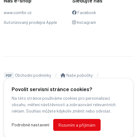
Náš e-shop
Sledujte nás
www.comfor.cz
Facebook
Autorizovaný prodejce Apple
Instagram
Obchodní podmínky
Naše pobočky
PDF
Hodnocení
Sledování stavu zakázky
Povolit servisní stránce cookies?
Čeština
Na této stránce používáme cookies pro personalizaci
obsahu, měření návštěvnosti a zobrazování relevantních
reklam. Souhlas můžete kdykoliv změnit nebo odvolat.
© COMFOR - 2026 -
Všechna práva vyhrazena.
-
Změnit preference cookies
Podrobné nastavení
Rozumím a přijímám
Běžíme na
MyRepair.app