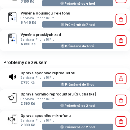
3 190 Kč
Průměrně do 4 hod
Výměna Housingu Telefonu
Servis na iPhone 16 Pro
5 440 Kč
Průměrně do 7 hod
Výměna prasklých zad
Servis na iPhone 16 Pro
4 890 Kč
Průměrně do 1 dnů
Problémy se zvukem
Oprava spodního reproduktoru
Servis na iPhone 16 Pro
2 790 Kč
Průměrně do 1 hod
Oprava horního reproduktoru (Sluchátka)
Servis na iPhone 16 Pro
2 890 Kč
Průměrně do 2 hod
Oprava spodního mikrofonu
Servis na iPhone 16 Pro
2 990 Kč
Průměrně do 2 hod