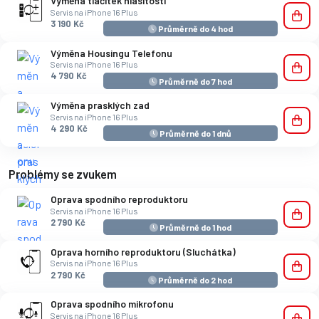
Výměna tlačítek hlasitosti
Servis na iPhone 16 Plus
3 190 Kč
Průměrně do 4 hod
Výměna Housingu Telefonu
Servis na iPhone 16 Plus
4 790 Kč
Průměrně do 7 hod
Výměna prasklých zad
Servis na iPhone 16 Plus
4 290 Kč
Průměrně do 1 dnů
Problémy se zvukem
Oprava spodního reproduktoru
Servis na iPhone 16 Plus
2 790 Kč
Průměrně do 1 hod
Oprava horního reproduktoru (Sluchátka)
Servis na iPhone 16 Plus
2 790 Kč
Průměrně do 2 hod
Oprava spodního mikrofonu
Servis na iPhone 16 Plus