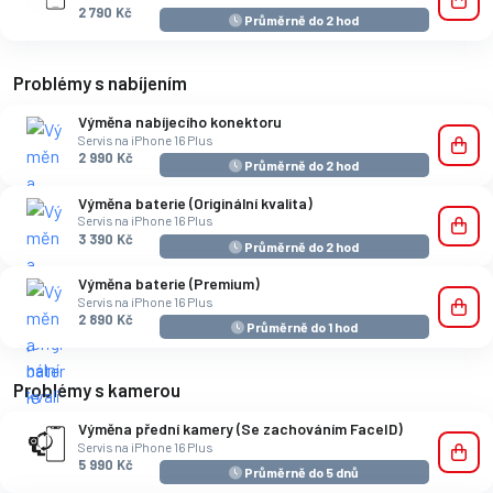
2 790 Kč
Průměrně do 2 hod
Problémy s nabíjením
Výměna nabíjecího konektoru
Servis na iPhone 16 Plus
2 990 Kč
Průměrně do 2 hod
Výměna baterie (Originální kvalita)
Servis na iPhone 16 Plus
3 390 Kč
Průměrně do 2 hod
Výměna baterie (Premium)
Servis na iPhone 16 Plus
2 890 Kč
Průměrně do 1 hod
Problémy s kamerou
Výměna přední kamery (Se zachováním FaceID)
Servis na iPhone 16 Plus
5 990 Kč
Průměrně do 5 dnů