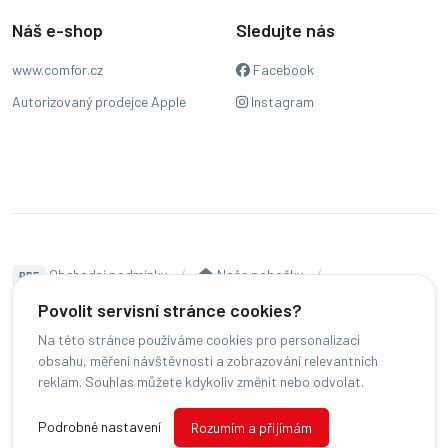
Náš e-shop
Sledujte nás
www.comfor.cz
Facebook
Autorizovaný prodejce Apple
Instagram
Obchodní podmínky
Naše pobočky
PDF
Hodnocení
Sledování stavu zakázky
Povolit servisní stránce cookies?
Na této stránce používáme cookies pro personalizaci
Čeština
obsahu, měření návštěvnosti a zobrazování relevantních
reklam. Souhlas můžete kdykoliv změnit nebo odvolat.
© COMFOR - 2026 -
Všechna práva vyhrazena.
-
Podrobné nastavení
Rozumím a přijímám
Změnit preference cookies