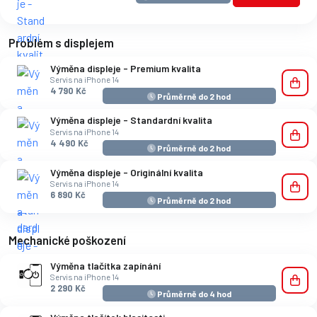
Problém s displejem
Výměna displeje - Premium kvalita
Servis na iPhone 14
4 790 Kč
Průměrně do 2 hod
Výměna displeje - Standardní kvalita
Servis na iPhone 14
4 490 Kč
Průměrně do 2 hod
Výměna displeje - Originální kvalita
Servis na iPhone 14
6 890 Kč
Průměrně do 2 hod
Mechanické poškození
Výměna tlačítka zapínání
Servis na iPhone 14
2 290 Kč
Průměrně do 4 hod