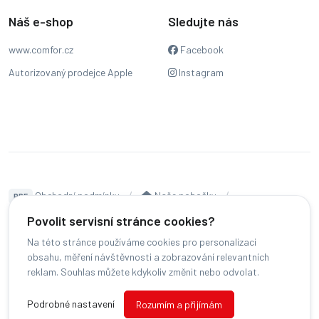
Náš e-shop
Sledujte nás
www.comfor.cz
Facebook
Autorizovaný prodejce Apple
Instagram
Obchodní podmínky
Naše pobočky
PDF
Hodnocení
Sledování stavu zakázky
Povolit servisní stránce cookies?
Na této stránce používáme cookies pro personalizaci
Čeština
obsahu, měření návštěvnosti a zobrazování relevantních
reklam. Souhlas můžete kdykoliv změnit nebo odvolat.
© COMFOR - 2026 -
Všechna práva vyhrazena.
-
Podrobné nastavení
Rozumím a přijímám
Změnit preference cookies