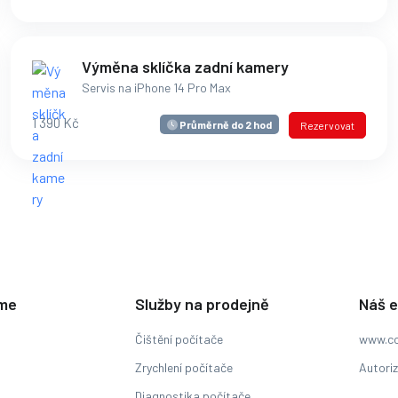
Výměna sklíčka zadní kamery
Servis na iPhone 14 Pro Max
1 390 Kč
Průměrně do 2 hod
Rezervovat
eme
Služby na prodejně
Náš 
Čištění počítače
www.co
Zrychlení počítače
Autori
Diagnostika počítače