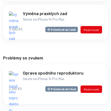
Výměna prasklých zad
Servis na iPhone 14 Pro Max
3 590 Kč
Průměrně do 1 dnů
Rezervovat
Problémy se zvukem
Oprava spodního reproduktoru
Servis na iPhone 14 Pro Max
2 190 Kč
Průměrně do 1 hod
Rezervovat