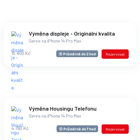
Výměna displeje - Originální kvalita
Servis na iPhone 14 Pro Max
10 400 Kč
Průměrně do 2 hod
Rezervovat
Výměna Housingu Telefonu
Servis na iPhone 14 Pro Max
4 790 Kč
Průměrně do 7 hod
Rezervovat