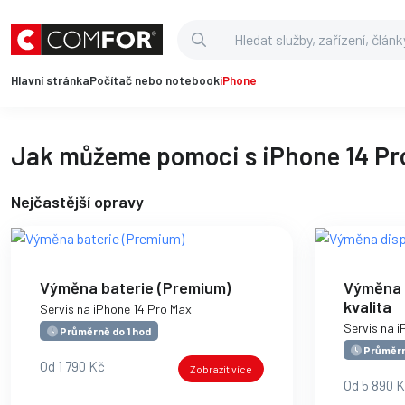
Hlavní stránka
Počítač nebo notebook
iPhone
Jak můžeme pomoci s iPhone 14 Pr
Nejčastější opravy
Výměna baterie (Premium)
Výměna d
kvalita
Servis na iPhone 14 Pro Max
Servis na 
Průměrně do 1 hod
Průměrn
Od 1 790 Kč
Zobrazit více
Od 5 890 