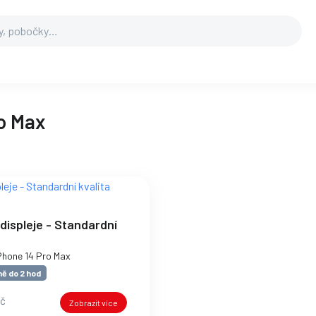
o Max
ispleje - Standardní
iPhone 14 Pro Max
ě do 2 hod
Kč
Zobrazit více