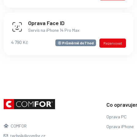
Oprava Face ID
Servis na iPhone 14 Pro Max
4 790 Kč
Průměrně do 7 hod
Rezervovat
Co opravuj
Oprava PC
COMFOR
Oprava iPhone
technik@comfor.cz