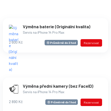
Výměna baterie (Originální kvalita)
Servis na iPhone 14 Pro Max
2 600 Kč
Průměrně do 2 hod
Rezervovat
Výměna přední kamery (bez FaceID)
Servis na iPhone 14 Pro Max
2 890 Kč
Průměrně do 1 hod
Rezervovat