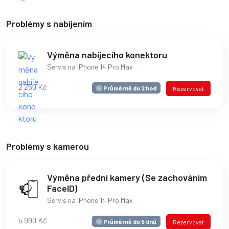
Problémy s nabíjením
Výměna nabíjecího konektoru
Servis na iPhone 14 Pro Max
2 250 Kč
Průměrně do 2 hod
Rezervovat
Problémy s kamerou
Výměna přední kamery (Se zachováním
FaceID)
Servis na iPhone 14 Pro Max
5 990 Kč
Průměrně do 5 dnů
Rezervovat