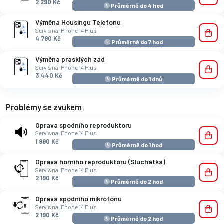
2 290 Kč
Průměrně do 4 hod
Výměna Housingu Telefonu
Servis na iPhone 14 Plus
4 790 Kč
Průměrně do 7 hod
Výměna prasklých zad
Servis na iPhone 14 Plus
3 440 Kč
Průměrně do 1 dnů
Problémy se zvukem
Oprava spodního reproduktoru
Servis na iPhone 14 Plus
1 990 Kč
Průměrně do 1 hod
Oprava horního reproduktoru (Sluchátka)
Servis na iPhone 14 Plus
2 190 Kč
Průměrně do 2 hod
Oprava spodního mikrofonu
Servis na iPhone 14 Plus
2 190 Kč
Průměrně do 2 hod