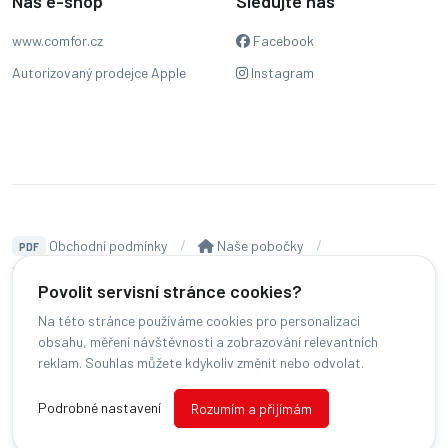
Náš e-shop
Sledujte nás
www.comfor.cz
Facebook
Autorizovaný prodejce Apple
Instagram
Obchodní podmínky
Naše pobočky
PDF
Hodnocení
Sledování stavu zakázky
Povolit servisní stránce cookies?
Čeština
Na této stránce používáme cookies pro personalizaci
obsahu, měření návštěvnosti a zobrazování relevantních
reklam. Souhlas můžete kdykoliv změnit nebo odvolat.
© COMFOR - 2026 -
Všechna práva vyhrazena.
-
Změnit preference cookies
Podrobné nastavení
Rozumím a přijímám
Běžíme na
MyRepair.app