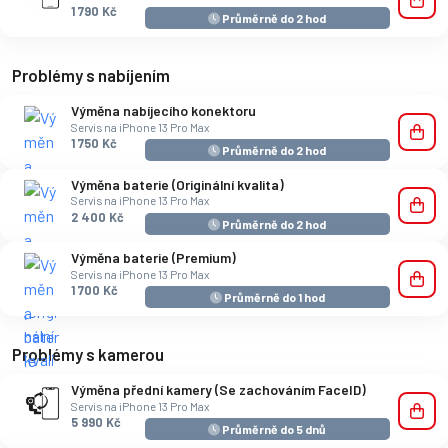
1 790 Kč
Průměrně do 2 hod
Problémy s nabíjením
Výměna nabíjecího konektoru
Servis na iPhone 13 Pro Max
1 750 Kč
Průměrně do 2 hod
Výměna baterie (Originální kvalita)
Servis na iPhone 13 Pro Max
2 400 Kč
Průměrně do 2 hod
Výměna baterie (Premium)
Servis na iPhone 13 Pro Max
1 700 Kč
Průměrně do 1 hod
Problémy s kamerou
Výměna přední kamery (Se zachováním FaceID)
Servis na iPhone 13 Pro Max
5 990 Kč
Průměrně do 5 dnů