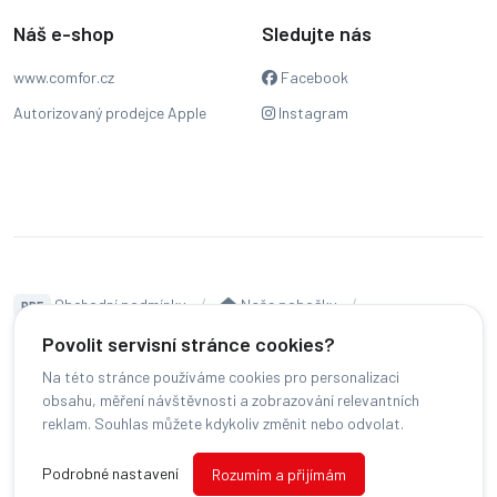
Náš e-shop
Sledujte nás
www.comfor.cz
Facebook
Autorizovaný prodejce Apple
Instagram
Obchodní podmínky
Naše pobočky
PDF
Hodnocení
Sledování stavu zakázky
Povolit servisní stránce cookies?
Na této stránce používáme cookies pro personalizaci
Čeština
obsahu, měření návštěvnosti a zobrazování relevantních
reklam. Souhlas můžete kdykoliv změnit nebo odvolat.
© COMFOR - 2026 -
Všechna práva vyhrazena.
-
Podrobné nastavení
Rozumím a přijímám
Změnit preference cookies