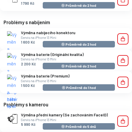
1 790 Kč
Průměrně do 2 hod
Problémy s nabíjením
Výměna nabíjecího konektoru
Servis na iPhone 13 Mini
1 600 Kč
Průměrně do 2 hod
Výměna baterie (Originální kvalita)
Servis na iPhone 13 Mini
2 200 Kč
Průměrně do 2 hod
Výměna baterie (Premium)
Servis na iPhone 13 Mini
1 500 Kč
Průměrně do 1 hod
Problémy s kamerou
Výměna přední kamery (Se zachováním FaceID)
Servis na iPhone 13 Mini
5 990 Kč
Průměrně do 5 dnů