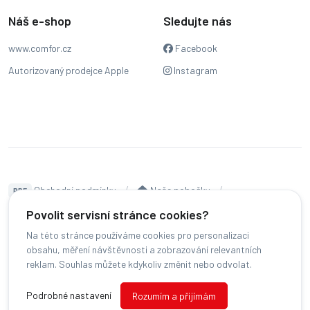
Náš e-shop
Sledujte nás
www.comfor.cz
Facebook
Autorizovaný prodejce Apple
Instagram
Obchodní podmínky
Naše pobočky
PDF
Hodnocení
Sledování stavu zakázky
Povolit servisní stránce cookies?
Na této stránce používáme cookies pro personalizaci
Čeština
obsahu, měření návštěvnosti a zobrazování relevantních
reklam. Souhlas můžete kdykoliv změnit nebo odvolat.
© COMFOR - 2026 -
Všechna práva vyhrazena.
-
Podrobné nastavení
Rozumím a přijímám
Změnit preference cookies