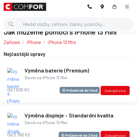
Jak můžeme pomoci s iPhone 13 Mini
Zařízení
iPhone
iPhone 13 Mini
Nejčastější opravy
Výměna baterie (Premium)
Servis na iPhone 13 Mini
Od 1 500 Kč
Průměrně do 1 hod
Zobrazit více
Výměna displeje - Standardní kvalita
Servis na iPhone 13 Mini
Od 3 790 Kč
Průměrně do 2 hod
Zobrazit více