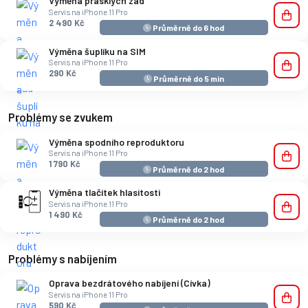
Výměna prasklých zad
Servis na iPhone 11 Pro
2 490 Kč
Průměrně do 6 hod
Výměna šuplíku na SIM
Servis na iPhone 11 Pro
290 Kč
Průměrně do 5 min
Problémy se zvukem
Výměna spodního reproduktoru
Servis na iPhone 11 Pro
1 790 Kč
Průměrně do 2 hod
Výměna tlačítek hlasitosti
Servis na iPhone 11 Pro
1 490 Kč
Průměrně do 2 hod
Problémy s nabíjením
Oprava bezdrátového nabíjení (Cívka)
Servis na iPhone 11 Pro
590 Kč