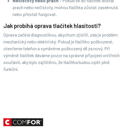
Nečistoty nebo prach
– Pokud se do tlačítek dostal
prach nebo nečistoty, mohou tlačítka zůstat zaseknutá
nebo přestat fungovat.
Jak probíhá oprava tlačítek hlasitosti?
Oprava začíná diagnostikou, abychom zjistili, zda je problém
mechanický nebo elektrický. Pokud je tlačítko poškozené,
otevřeme telefon a vyměníme poškozený díl za nový. Při
výměně tlačítek dáváme pozor na správné připojení vnitřních
součástí, aby bylo zajištěno, že tlačítka budou opět plně
funkční.